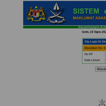
Selamat Datang ke Sistem
Isnin, 10 Ogos 20
Sila Login Di Sini
Masukkan No. Ka
No KP
:
Kata Laluan
: